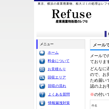
東京、横浜の
産業廃棄物
、
粗大ゴミ
の処理はレフ
メニュー
メール
ホーム
メールで
料金について
ておりま
どんなに
お見積もり
ので、お
回収エリア
ため届い
回収の流れ
認の上お
※
の付い
よくある質問
情報漏洩対策
件名